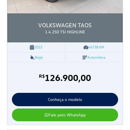
VOLKSWAGEN
TAOS
1.4 250 TSI HIGHLINE
2023
46738
KM
Bege
Automática
126.900,00
R$
Conheça o modelo
Fale pelo WhatsApp