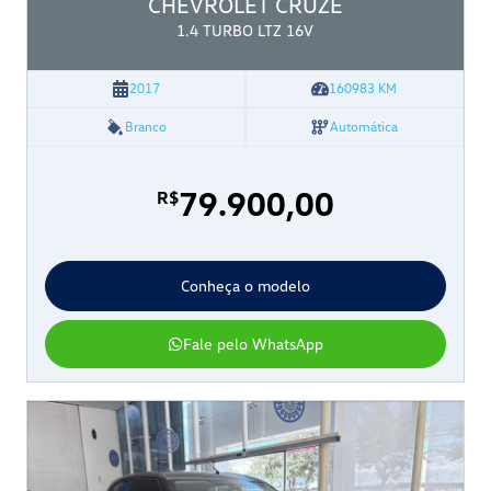
CHEVROLET
CRUZE
1.4 TURBO LTZ 16V
2017
160983
KM
Branco
Automática
79.900,00
R$
Conheça o modelo
Fale pelo WhatsApp