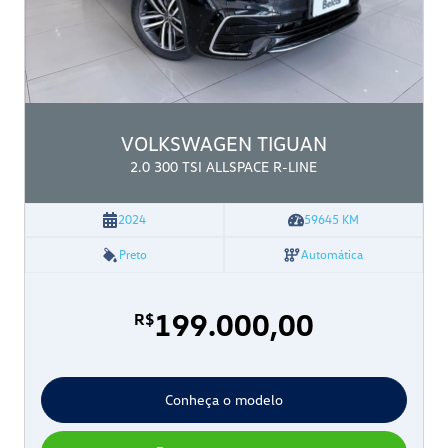
VOLKSWAGEN
TIGUAN
2.0 300 TSI ALLSPACE R-LINE
2024
59645
KM
Preto
Automática
199.000,00
R$
Conheça o modelo