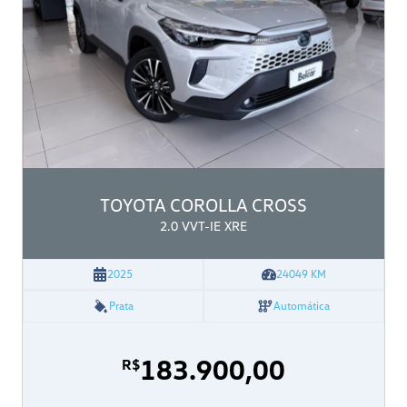
TOYOTA
COROLLA CROSS
2.0 VVT-IE XRE
2025
24049
KM
Prata
Automática
183.900,00
R$