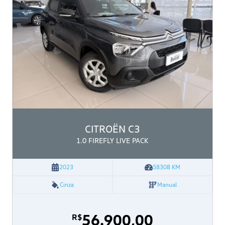
CITROËN
C3
1.0 FIREFLY LIVE PACK
2023
58308
KM
Cinza
Manual
56.900,00
R$