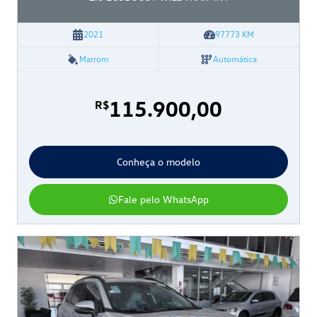
2021
97773
KM
Marrom
Automática
115.900,00
R$
Conheça o modelo
Fale pelo WhatsApp