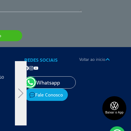
p
Voltar ao inicio
REDES SOCIAIS
Belcar Portal
 GO
Av. Anhanguera, 14898 - St. Santos Dumont, Goiânia - GO
Whatsapp
Vendas, Pós-Vendas e Peças:
Fale Conosco
Segunda à sexta-feira das 8h às 18h
Sábado das 8h às 12h
Baixar o App