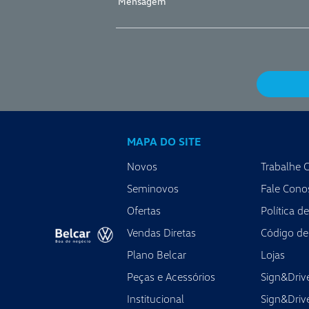
MAPA DO SITE
Belcar BR
Novos
Trabalhe 
nia - GO
R. Recife, 305 - Alto da Glória, Goiânia - GO
Seminovos
Fale Cono
Ofertas
Política d
Vendas, Pós-Vendas e Peças:
8h
Segunda à sexta-feira das 8h às 18h
Vendas Diretas
Código de
sábado das 8h às 12h
Plano Belcar
Lojas
Peças e Acessórios
Sign&Driv
Institucional
Sign&Drive