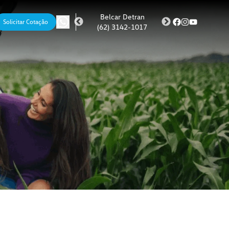
Belcar BR
Belcar Detran
Belcar Portal
Solicitar Cotação
(62) 3142-1024
(62) 3142-1017
(62) 3142-1013